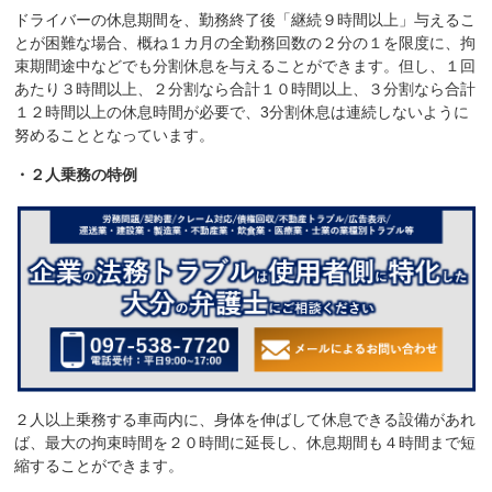
ドライバーの休息期間を、勤務終了後「継続９時間以上」与えるこ
とが困難な場合、概ね１カ月の全勤務回数の２分の１を限度に、拘
束期間途中などでも分割休息を与えることができます。但し、１回
あたり３時間以上、２分割なら合計１０時間以上、３分割なら合計
１２時間以上の休息時間が必要で、3分割休息は連続しないように
努めることとなっています。
・２人乗務の特例
２人以上乗務する車両内に、身体を伸ばして休息できる設備があれ
ば、最大の拘束時間を２０時間に延長し、休息期間も４時間まで短
縮することができます。