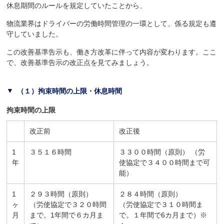
休息期間のルールを規定していたことから、
物流業界はドライバーの労働時間管理の一環として、係る規定も遵
守していました。
この改善基準告示も、働き方改革に伴って内容が変わります。ここ
で、改善基準告示の改正点を見てみましょう。
（１）拘束時間の上限・休息時間
拘束時間の上限
改正前
改正後
1
３５１６時間
３３００時間（原則） （労
年
使協定で３４００時間まで可
能）
1
２９３時間（原則）
２８４時間（原則）
ヶ
（労使協定で３２０時間
（労使協定で３１０時間ま
月
まで。1年間で６カ月ま
で。１年間で6カ月まで）※