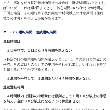
＊３ 宿泊を伴う長距離貨物運送の場合は、継続8時間以上とすれ
ばいいが、これは週2回までとし、休息期間のいずれかが9時間を
下回る場合、その運行終了後に継続12時間以上の休息期間（住所
地での休息）を与える必要があります。
（２）運転時間・連続運転時間
運転時間は
・２日平均で、１日当たり９時間を超えない
（特定の日の最大運転期間が違反かどうかは、その前日との合計の
平均、その翌日との合計での平均をそれぞれ出し、いずれも９時間
を超えるかどうかで判断する。）
・２週間を平均して、１週間あたり４４時間を超えない。
連続運転時間
・４時間以内（運転の中断時には原則として１回１０分以上の休憩
を与え、合計３０分以上になるように休憩させる）
＊ただし、やむを得ず連続運転時間が4時間を超える場合には、４