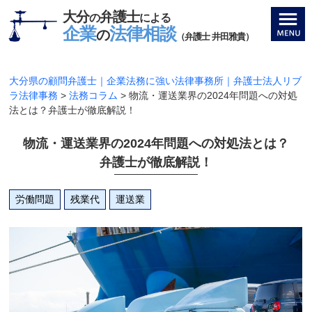
大分
弁護士
の
による
企業
法律相談
の
（弁護士 井田雅貴）
大分県の顧問弁護士｜企業法務に強い法律事務所｜弁護士法人リブ
ラ法律事務
>
法務コラム
>
物流・運送業界の2024年問題への対処
法とは？弁護士が徹底解説！
物流・運送業界の2024年問題への対処法とは？
弁護士が徹底解説！
労働問題
残業代
運送業