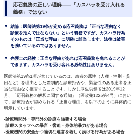
応召義務の正しい理解――「カスハラを受け入れる
義務」ではない
結論：医師法第19条が定める応召義務は「正当な理由なく
診療を拒んではならない」という義務ですが、カスハラ行為
そのものは「正当な理由」に明確に該当します。法律は被害
を強いているのではありません。
弁護士の経験：正当な理由があれば応召義務を免れることが
できます。カスハラを受け容れる必然性はありません。
医師法第19条1項が禁じているのは、患者の属性（人種・性別・貧
困など）を理由とした差別的な診療拒否や、緊急性のある患者を正
当な理由なく拒否することです。しかし厚生労働省は2019年12
月、「応召義務の解釈に関する通知」（医政発1225第4号）におい
て、診療拒否が認められる「正当な理由」を以下のように具体的に
明示しています。
-診療時間外・専門外の診療を強要する場合
-診療スタッフへの暴言・脅迫・身体的暴力がある場合
-医療機関の安全かつ適切な運営を著しく妨げる行為がある場合