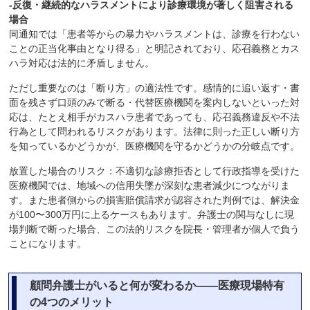
-反復・継続的なハラスメントにより診療環境が著しく阻害される
場合
同通知では「患者等からの暴力やハラスメントは、診療を行わない
ことの正当化事由となり得る」と明記されており、応召義務とカス
ハラ対応は法的に矛盾しません。
ただし重要なのは「断り方」の適法性です。感情的に追い返す・書
面を残さず口頭のみで断る・代替医療機関を案内しないといった対
応は、たとえ相手がカスハラ患者であっても、応召義務違反や不法
行為として問われるリスクがあります。法律に則った正しい断り方
を知っているかどうかが、医療機関を守るかどうかの分岐点です。
放置した場合のリスク：不適切な診療拒否として行政指導を受けた
医療機関では、地域への信用失墜が深刻な患者減少につながりま
す。また患者側からの損害賠償請求が認容された判例では、解決金
が100〜300万円に上るケースもあります。弁護士の関与なしに現
場判断で断った場合、この法的リスクを院長・管理者が個人で負う
ことになります。
顧問弁護士がいると何が変わるか――医療現場特有
の4つのメリット