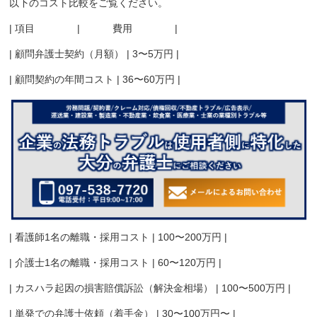
以下のコスト比較をご覧ください。
| 項目 | 費用 |
| 顧問弁護士契約（月額） | 3〜5万円 |
| 顧問契約の年間コスト | 36〜60万円 |
| 看護師1名の離職・採用コスト | 100〜200万円 |
| 介護士1名の離職・採用コスト | 60〜120万円 |
| カスハラ起因の損害賠償訴訟（解決金相場） | 100〜500万円 |
| 単発での弁護士依頼（着手金） | 30〜100万円〜 |