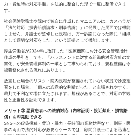
力・脅迫時の対応手順」を法的に整合した形で一度に整備できま
す。
社会保険労務士や院内で独自に作成したマニュアルは、カスハラが
「法的対応（損害賠償請求・刑事告訴）」に発展した局面では機能
しません。弁護士が監修した規程は、万一訴訟になった際に「組織
として適切な対応をした」という証拠として機能します。
厚生労働省が2024年に改訂した「医療機関における安全管理指針
作成の手引き」でも、「ハラスメントに対する組織的対応方針の文
書化」が安全管理体制の一環として求められており、規程整備は今
後義務化される流れにあります。
放置した場合のリスク：院内規程が整備されていない状態で診療拒
否をした場合、「個人の恣意的な判断だった」と主張されやすく、
裁判で不利な立場に立たされます。規程があることで、対応の客観
性と正当性を証明できます。
メリット③ 悪質患者への法的対応（内容証明・接近禁止・損害賠
償）を即発動できる
SNSへの虚偽投稿・脅迫・暴力・長時間の業務妨害など、刑事・民
事の両面で法的対応が必要なケースでは、顧問弁護士による迅速な