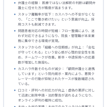
弁護士の経験： 医療ではない法解釈の判断は顧問弁
護士に任せた方が精度が高まります。
スタッフ離職率が低下：カスハラへの不安がなくな
り、「ここで働き続けたい」という意識が向上。採
用コストも削減できます。
問題患者対応の時間が短縮：フロー整備により、迷
わず対応できるようになり、院長・管理職が本来業
務に集中できる環境が実現。
スタッフからの「組織への信頼感」が向上：「会社
が守ってくれる」という安心感が心理的安全性を高
め、チームワークが改善。新卒・中途採用への応募
数が増加した施設も。
カスハラ件数そのものが減少：「顧問弁護士と連携
しています」という院内掲示・案内により、悪質ク
レーマーの行動が抑制されたケースが複数確認され
ている。
口コミ・評判への対応力が向上：虚偽の悪評に対し
て迅速に削除申請・法的警告が送れるようになり、
オンライン評判の維持に成功。
大分・九州の実情：大分でのカスハラは小売業でよ