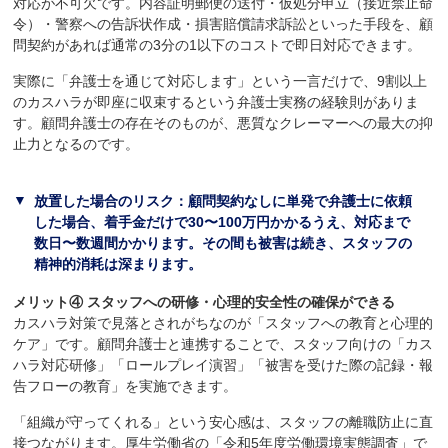
対応が不可欠です。内容証明郵便の送付・仮処分申立（接近禁止命
令）・警察への告訴状作成・損害賠償請求訴訟といった手段を、顧
問契約があれば通常の3分の1以下のコストで即日対応できます。
実際に「弁護士を通じて対応します」という一言だけで、9割以上
のカスハラが即座に収束するという弁護士実務の経験則がありま
す。顧問弁護士の存在そのものが、悪質なクレーマーへの最大の抑
止力となるのです。
放置した場合のリスク：顧問契約なしに単発で弁護士に依頼
した場合、着手金だけで30〜100万円かかるうえ、対応まで
数日〜数週間かかります。その間も被害は続き、スタッフの
精神的消耗は深まります。
メリット④ スタッフへの研修・心理的安全性の確保ができる
カスハラ対策で見落とされがちなのが「スタッフへの教育と心理的
ケア」です。顧問弁護士と連携することで、スタッフ向けの「カス
ハラ対応研修」「ロールプレイ演習」「被害を受けた際の記録・報
告フローの教育」を実施できます。
「組織が守ってくれる」という安心感は、スタッフの離職防止に直
接つながります。厚生労働省の「令和5年度労働環境実態調査」で