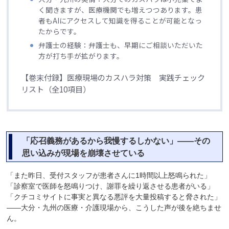
く聞きますが、医療機関でも増えつつあります。患
者もAIにアクセスして知識を得ることが可能となっ
たからです。
弁護士の経験：弁護士も、早期にご相談いただいた
方が打ち手が拡がります。
【巻末付録】医療現場のカスハラ対策 実践チェック
リスト（全10項目）
「応召義務があるから我慢するしかない」――その
思い込みが現場を崩壊させている
「また昨日、受付スタッフが患者さんに1時間以上怒鳴られた」
「診察室で医師を怒鳴りつけ、謝罪を繰り返させる患者がいる」
「クチコミサイトに事実と異なる悪評を大量投稿すると脅された」
――大分・九州の医療・介護現場から、こうした声が後を絶ちませ
ん。