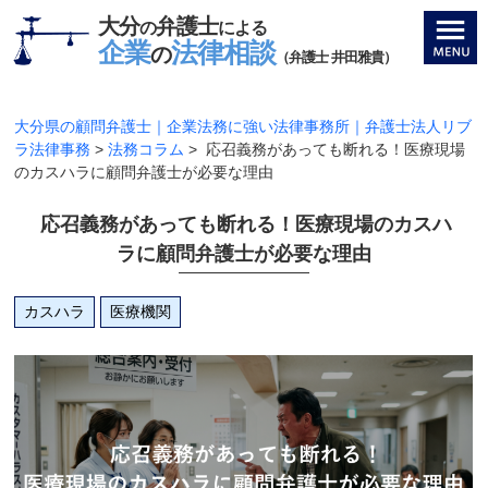
大分
弁護士
の
による
企業
法律相談
の
（弁護士 井田雅貴）
大分県の顧問弁護士｜企業法務に強い法律事務所｜弁護士法人リブ
ラ法律事務
>
法務コラム
>
応召義務があっても断れる！医療現場
のカスハラに顧問弁護士が必要な理由
応召義務があっても断れる！医療現場のカスハ
ラに顧問弁護士が必要な理由
カスハラ
医療機関