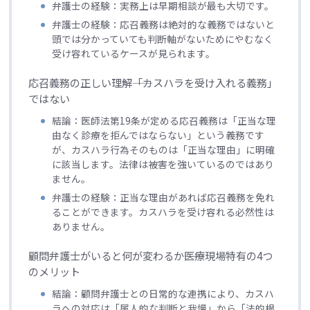
弁護士の経験：実務上は早期相談が最も大切です。
弁護士の経験：応召義務は絶対的な義務ではないと
頭では分かっていても判断軸がないためにやむなく
受け容れているケースが見られます。
応召義務の正しい理解――「カスハラを受け入れる義務」
ではない
結論：医師法第19条が定める応召義務は「正当な理
由なく診療を拒んではならない」という義務です
が、カスハラ行為そのものは「正当な理由」に明確
に該当します。法律は被害を強いているのではあり
ません。
弁護士の経験：正当な理由があれば応召義務を免れ
ることができます。カスハラを受け容れる必然性は
ありません。
顧問弁護士がいると何が変わるか――医療現場特有の4つ
のメリット
結論：顧問弁護士との日常的な連携により、カスハ
ラへの対応は「属人的な判断と我慢」から「法的根