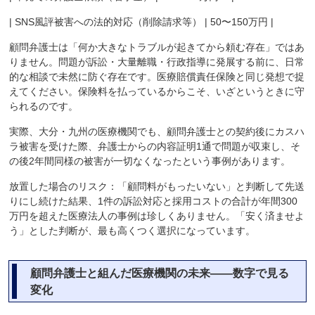
| SNS風評被害への法的対応（削除請求等） | 50〜150万円 |
顧問弁護士は「何か大きなトラブルが起きてから頼む存在」ではあ
りません。問題が訴訟・大量離職・行政指導に発展する前に、日常
的な相談で未然に防ぐ存在です。医療賠償責任保険と同じ発想で捉
えてください。保険料を払っているからこそ、いざというときに守
られるのです。
実際、大分・九州の医療機関でも、顧問弁護士との契約後にカスハ
ラ被害を受けた際、弁護士からの内容証明1通で問題が収束し、そ
の後2年間同様の被害が一切なくなったという事例があります。
放置した場合のリスク：「顧問料がもったいない」と判断して先送
りにし続けた結果、1件の訴訟対応と採用コストの合計が年間300
万円を超えた医療法人の事例は珍しくありません。「安く済ませよ
う」とした判断が、最も高くつく選択になっています。
顧問弁護士と組んだ医療機関の未来――数字で見る
変化