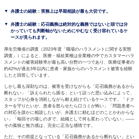
弁護士の経験：実務上は早期相談が最も大切です。
弁護士の経験：応召義務は絶対的な義務ではないと頭では分
かっていても判断軸がないためにやむなく受け容れているケ
ースが見られます。
厚生労働省の調査（2023年度「職場のハラスメントに関する実態
調査」）によると、医療・福祉業種は全業種の中でカスタマーハラ
スメントの被害経験率が最も高い分野の一つであり、医療従事者の
約42%が過去3年以内に患者・家族からのハラスメント被害を経験
したと回答しています。
しかし最も深刻なのは、被害を受けながらも「応召義務があるから
断れない」「訴えられたら困る」という誤った思い込みによって、
スタッフが心身を消耗しながら耐え続けているケースです。「ドク
ターを守りたいが、患者を怒らせたら口コミが怖い」「問題患者へ
の対応を誰かに相談したいが、弁護士に頼むほどのことかわからな
い」「毎回その場しのぎで、組織として何も変わっていない」――
その孤独と無力感は、完全に正当な感情です。
ただ、その前提となっている「応召義務があるから断れない」とい