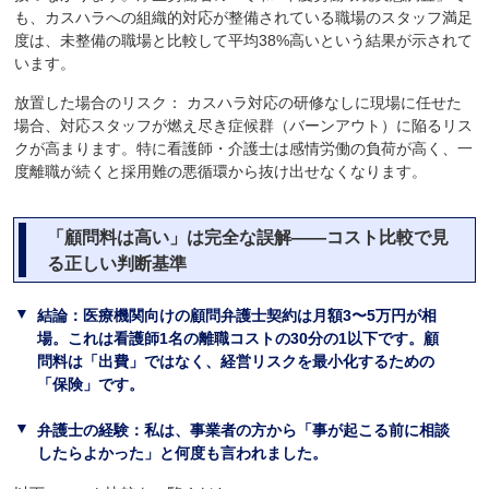
も、カスハラへの組織的対応が整備されている職場のスタッフ満足
度は、未整備の職場と比較して平均38%高いという結果が示されて
います。
放置した場合のリスク： カスハラ対応の研修なしに現場に任せた
場合、対応スタッフが燃え尽き症候群（バーンアウト）に陥るリス
クが高まります。特に看護師・介護士は感情労働の負荷が高く、一
度離職が続くと採用難の悪循環から抜け出せなくなります。
「顧問料は高い」は完全な誤解――コスト比較で見
る正しい判断基準
結論：医療機関向けの顧問弁護士契約は月額3〜5万円が相
場。これは看護師1名の離職コストの30分の1以下です。顧
問料は「出費」ではなく、経営リスクを最小化するための
「保険」です。
弁護士の経験：私は、事業者の方から「事が起こる前に相談
したらよかった」と何度も言われました。