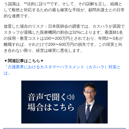
う認識は、**法的に誤り**です。そして、その誤解を正し、組織と
して毅然と対応するための最も確実な手段が、顧問弁護士との日常
的な連携です。
放置した場合のリスク：日本医師会の調査では、カスハラが原因で
スタッフが退職した医療機関の割合は32%に上ります。看護師1名
の採用・教育コストは100〜200万円とされており、年間2〜3名が
離職すれば、それだけで200〜600万円の損失です。この現実と向
き合わない限り、経営は確実に悪化します。
▼関連記事はこちら▼
「
介護業界におけるカスタマーハラスメント（カスハラ）対策と
は
」