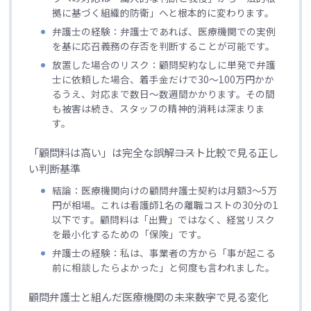
拠に基づく組織的防衛」へと根本的に変わります。
弁護士の経験：弁護士であれば、医療機関での実例
を基に応召義務の存否を判断することが可能です。
放置した場合のリスク：顧問契約なしに単発で弁護
士に依頼した場合、着手金だけで30〜100万円かか
るうえ、対応まで数日〜数週間かかります。その間
も被害は続き、スタッフの精神的消耗は深まりま
す。
「顧問料は高い」は完全な誤解――コスト比較で見る正し
い判断基準
結論：医療機関向けの顧問弁護士契約は月額3〜5万
円が相場。これは看護師1名の離職コストの30分の1
以下です。顧問料は「出費」ではなく、経営リスク
を最小化するための「保険」です。
弁護士の経験：私は、事業者の方から「事が起こる
前に相談したらよかった」と何度も言われました。
顧問弁護士と組んだ医療機関の未来――数字で見る変化