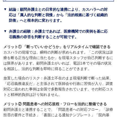
結論：顧問弁護士との日常的な連携により、カスハラへの対
応は「属人的な判断と我慢」から「法的根拠に基づく組織的
防衛」へと根本的に変わります。
弁護士の経験：弁護士であれば、医療機関での実例を基に応
召義務の存否を判断することが可能です。
メリット① 「断っていいかどうか」をリアルタイムで確認できる
カスハラの現場では、瞬時の判断が求められます。「この状況は診
療を断る正当な理由に当たるか」を現場スタッフが自己判断するに
は限界があります。顧問弁護士がいれば、電話1本でその場の状況
を相談し、法的な判断を即時に得ることができます。
放置した場合のリスク：弁護士不在のまま現場判断で断った結果、
「応召義務違反だ」と主張されて医師会や行政に苦情が入り、調査
対応に追われた事例は全国で多数報告されています。その対応コス
トと精神的負担は計り知れません。
メリット② 問題患者への対応規程・フローを法的に整備できる
顧問弁護士と連携することで、「問題患者への対応フロー」「診療
拒否の要件と手続き」「書面による通知テンプレート」「院内暴