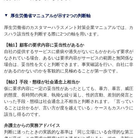
厚生労働省マニュアルが示す2つの判断軸
厚生労働省のカスタマーハラスメント対策企業マニュアルでは、カ
スハラ該当性を判断する際に2つの軸を用います。
【軸1】顧客の要求内容に妥当性があるか
自社の提供するサービスに瘡疵や過失がないにもかかわらず要求が
なされている場合、あるいは要求内容がサービスの範囲と無関係な
場合は、妥当性を欠くと判断できます。事実確認を行い、自社に非
があるのかないのかを客観的に見極めることが第一歩です。
【軸2】手段・態様が社会通念上相当か
仮に要求内容に一定の妥当性があったとしても、暴力、暴言、威圧
的態度、長時間の拘束、執拗な繰り返し、性的言動、差別的発言と
いった手段・態様は社会通念上不相当と判断されます。「言ってい
ることは分かるが、言い方が度を越えている」ケースもカスハラに
該当し得るのです。
弁護士からの実務アドバイス
判断に迷ったときの実践的な基準は「同じ立場にいる合理的な第三