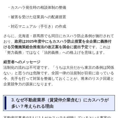
・カスハラ発生時の相談体制の整備
・被害を受けた従業員への配慮措置
・対応マニュアル（手引き）の作成
さらに、北海道・群馬県でも同日にカスハラ防止条例が施行されて
おり、
政府は2025年度中にもカスハラ防止措置を全企業に義務付
ける労働施策総合推進法の改正案を国会に提出予定
です。これは
「努力義務」ではなく「法的義務」への格上げを意味します。
経営者へのメッセージ
法制化の流れは不可逆です。「うちは大分だから東京の条例は関係
ない」と思うのは危険です。全国一律の法規制が目前に迫っている
今、先手を打って対策を整備しておくことが、将来のリスク回避と
企業競争力の源泉になります。
3.
なぜ不動産業界（賃貸仲介業含む）にカスハラが
多い？考えられる理由
不動産従事者の3人に1人がカスハラを経験しているという事実の