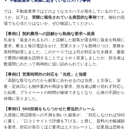
不動産業界で実際に起きているカスハラ事例
では、不動産業界ではどのようなカスハラが発生しているのでしょ
うか。以下は、
実際に報告されている典型的な事例
です。御社の現
場でも心当たりはないか、ぜひ確認してください。
【事例1】契約費用への誤解から執拗な要求へ発展
礼金を「返金されるもの」と誤解した顧客が退去時に返金を執拗に
要求。断ると毎日電話をかけ、営業スタッフを怒鳴りつけ、業務を
長時間妨害しました。このケースでは上司が対応を引き継ぎ、書面
で費用の根拠を説明することでようやく収束しましたが、担当者は
数週間にわたって精神的に追い詰められていました。
【事例2】営業時間外の対応を「当然」と強要
「高額な取引なのだから顧客に合わせるのは当然」と主張し、深
夜・定休日にも物件案内や商談を要求。担当者は断り切れず対応し
た結果、プライベートの時間が確保できなくなり、心身の不調から
休職に至りました。
【事例3】SNS投稿をちらつかせた脅迫的クレーム
入居後に周辺環境への不満を抱いた顧客が、「対応しなければSNS
に書く」「口コミサイトで評価を下げる」と脅し、賃料の大幅減額
を要求。対応が長引くほど要求はエスカレートし、従業員は恐怖を