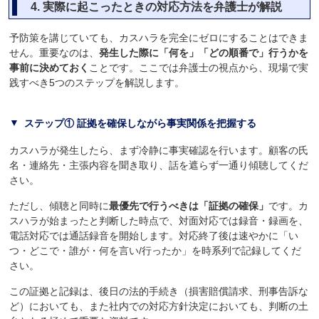
4.
実際に起こったときの対応方法を弁護士が解説
予防策を講じていても、カスハラを完全にゼロにすることはできま
せん。重要なのは、
発生した際に「何を」「どの順番で」行うかを
事前に決めておく
ことです。ここでは弁護士の視点から、現場で実
践すべき5つのステップを解説します。
ステップ① 証拠を確保しながら事実関係を把握する
カスハラが発生したら、まず冷静に事実確認を行います。顧客の氏
名・連絡先・主張内容を聞き取り、話を遮らず一通り傾聴してくだ
さい。
ただし、傾聴と同時に
最優先で行うべきは「証拠の確保」
です。カ
スハラが始まったと判断した時点で、対面対応では録音・録画を、
電話対応では通話録音を開始します。対応終了後は速やかに「い
つ・どこで・誰が・何を言い/行ったか」を時系列で記録してくだ
さい。
この証拠と記録は、後日の法的手続き（損害賠償請求、刑事告訴な
ど）においても、また社内での対応方針決定においても、判断の土