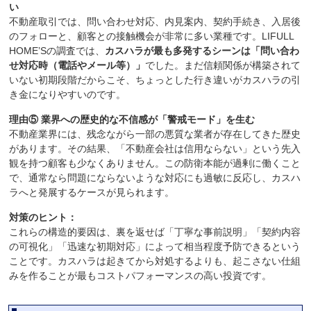
い
不動産取引では、問い合わせ対応、内見案内、契約手続き、入居後
のフォローと、顧客との接触機会が非常に多い業種です。LIFULL
HOME’Sの調査では、
カスハラが最も多発するシーンは「問い合わ
せ対応時（電話やメール等）」
でした。まだ信頼関係が構築されて
いない初期段階だからこそ、ちょっとした行き違いがカスハラの引
き金になりやすいのです。
理由⑤ 業界への歴史的な不信感が「警戒モード」を生む
不動産業界には、残念ながら一部の悪質な業者が存在してきた歴史
があります。その結果、「不動産会社は信用ならない」という先入
観を持つ顧客も少なくありません。この防衛本能が過剰に働くこと
で、通常なら問題にならないような対応にも過敏に反応し、カスハ
ラへと発展するケースが見られます。
対策のヒント：
これらの構造的要因は、裏を返せば「丁寧な事前説明」「契約内容
の可視化」「迅速な初期対応」によって相当程度予防できるという
ことです。カスハラは起きてから対処するよりも、起こさない仕組
みを作ることが最もコストパフォーマンスの高い投資です。