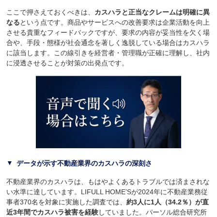
ここで押さえておくべきは、
カスハラと正当なクレームは明確に異
なる
という点です。商品やサービスへの改善要求は企業活動を向上
させる貴重なフィードバックですが、要求の内容が妥当性を欠く場
合や、手段・態様が社会通念を著しく逸脱している場合はカスハラ
に該当します。この線引きを経営者・管理職が正確に理解し、社内
に浸透させることが対策の出発点です。
データが示す不動産業界のカスハラの深刻さ
不動産業界のカスハラは、もはやよくあるトラブルでは済まされな
い水準に達しています。LIFULL HOME’Sが2024年に不動産業務従
事者370名を対象に実施した調査では、
約3人に1人（34.2％）が直
近3年間でカスハラ被害を経験
していました。パーソル総合研究所