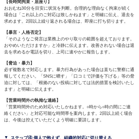
【長時間拘束・居座り】
おおむね30分を目安に状況を判断。合理的な理由なく拘束が続く
場合は「これ以上のご対応は致しかねます」と明確に伝え、退去を
求めます。2回以上繰り返される場合は、即座に打ち切ります。
【暴言・人格否定】
「そのようなご発言は業務上のやり取りの範囲を超えております。
おやめいただけますか」と冷静に伝えます。改善されない場合は退
去を求めるか電話を切り、上司に速やかに報告します。
【脅迫・暴力】
必ず複数名で対応します。暴力行為があった場合は直ちに警察に通
報してください。「SNSに晒す」「口コミで評価を下げる」等の脅
迫に対しては、「根拠のない投稿に対しては法的措置を検討いたし
ます」と明確に伝えます。
【営業時間外の執拗な連絡】
「営業時間外のため対応いたしかねます。○時から○時の間にご連
絡ください」と対応可能な時間帯を案内します。2回以上続く場合
は、今後は控えていただくよう明確に要請します。
ステップ④ 個人で抱えず、組織的対応に切り替える