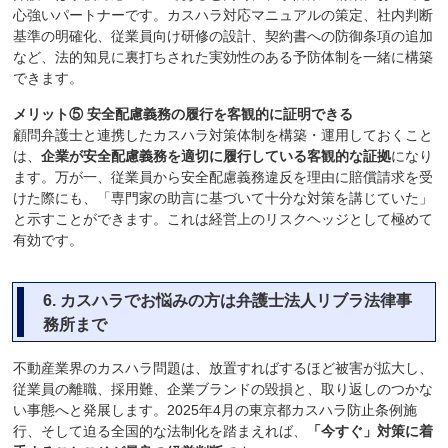
心強いパートナーです。カスハラ対応マニュアルの策定、社内判断
基準の明確化、従業員向け研修の設計、契約書への防御条項の追加
など、法的知見に裏打ちされた実効性のある予防体制を一緒に構築
できます。
メリット⑤ 安全配慮義務の履行を客観的に証明できる
顧問弁護士と連携したカスハラ対策体制を構築・運用しておくこと
は、
企業が安全配慮義務を適切に履行している客観的な証拠
になり
ます。万が一、従業員から安全配慮義務違反を理由に賠償請求を受
けた際にも、「専門家の助言に基づいて十分な対策を講じていた」
と示すことができます。これは経営上のリスクヘッジとして極めて
有効です。
6.
カスハラでお悩みの方は弁護士法人リブラ法律事
務所まで
不動産業界のカスハラ問題は、放置すればするほど被害が拡大し、
従業員の離職、採用難、企業ブランドの毀損と、取り返しのつかな
い事態へと発展します。2025年4月の東京都カスハラ防止条例施
行、そして迫る全国的な法制化を踏まえれば、
「今すぐ」対策に着