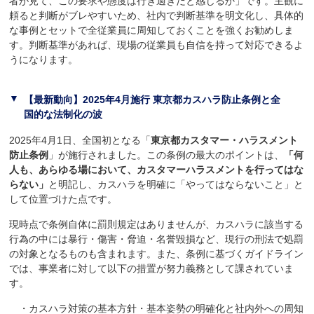
者が見て、この要求や態度は行き過ぎだと感じるか」です。主観に
頼ると判断がブレやすいため、社内で判断基準を明文化し、具体的
な事例とセットで全従業員に周知しておくことを強くお勧めしま
す。判断基準があれば、現場の従業員も自信を持って対応できるよ
うになります。
【最新動向】2025年4月施行 東京都カスハラ防止条例と全
国的な法制化の波
2025年4月1日、全国初となる「
東京都カスタマー・ハラスメント
防止条例
」が施行されました。この条例の最大のポイントは、
「何
人も、あらゆる場において、カスタマーハラスメントを行ってはな
らない」
と明記し、カスハラを明確に「やってはならないこと」と
して位置づけた点です。
現時点で条例自体に罰則規定はありませんが、カスハラに該当する
行為の中には暴行・傷害・脅迫・名誉毀損など、現行の刑法で処罰
の対象となるものも含まれます。また、条例に基づくガイドライン
では、事業者に対して以下の措置が努力義務として課されていま
す。
・カスハラ対策の基本方針・基本姿勢の明確化と社内外への周知