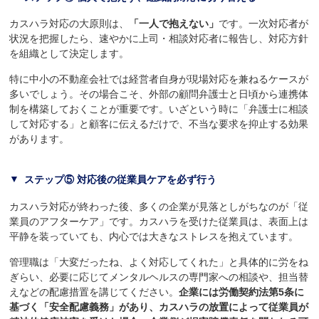
カスハラ対応の大原則は、
「一人で抱えない」
です。一次対応者が
状況を把握したら、速やかに上司・相談対応者に報告し、対応方針
を組織として決定します。
特に中小の不動産会社では経営者自身が現場対応を兼ねるケースが
多いでしょう。その場合こそ、外部の顧問弁護士と日頃から連携体
制を構築しておくことが重要です。いざという時に「弁護士に相談
して対応する」と顧客に伝えるだけで、不当な要求を抑止する効果
があります。
ステップ⑤ 対応後の従業員ケアを必ず行う
カスハラ対応が終わった後、多くの企業が見落としがちなのが「従
業員のアフターケア」です。カスハラを受けた従業員は、表面上は
平静を装っていても、内心では大きなストレスを抱えています。
管理職は「大変だったね、よく対応してくれた」と具体的に労をね
ぎらい、必要に応じてメンタルヘルスの専門家への相談や、担当替
えなどの配慮措置を講じてください。
企業には労働契約法第5条に
基づく「安全配慮義務」があり、カスハラの放置によって従業員が