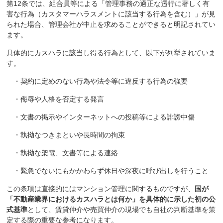
第12条では、組合員等による「管理事務の適正な遌行に著しく有
害な行為（カスタマーハラスメントに該当する行為を含む）」が見
られた場合、管理会社が中止を求めることができると明記されてい
ます。
具体的にカスハラに該当し得る行為として、以下が列挙されていま
す。
・契約に定めのない行為や法令等に違反する行為の強要
・侮辱や人格を否定する発言
・文書の掲示やインターネットへの投稿等による誹謗中傷
・執拗なつきまといや長時間の拘束
・執拗な架電、文書等による連絡
・緊急でないにもかかわらず休日や深夜に呼び出しを行うこと
この条項は直接的にはマンション管理に関するものですが、
国が
「不動産業界におけるカスハラとは何か」を具体的に示した初の公
式基準
として、賃貸仲介や売買仲介の現場でも自社の判断基準を策
定する際の重要な参考になります。