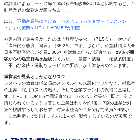
の調査によるサービス職全体の被害経験率20.8％と比較すると、不
動産業界の深刻さが際立ちます。
出典）
不動産業務における「カスハラ（カスタマーハラスメン
ト）」の実態をLIFULL HOME’Sが調査
被害内容で最も多かったのは「無理な要求」（71.5％）、次いで
「高圧的な態度・発言」（65.2％）です。さらに、公益社団法人全
日本不動産協会が会員1,885社を対象に行った調査でも、
23％が顧
客からの迷惑行為を経験
しており、「暴言・威嚇」「権威的態度」
「不当な金銭・過剰なサービスの要求」が上位を占めています。
経営者が見落としがちなリスク
カスハラの放置は従業員のメンタルヘルス悪化だけでなく、離職率
の上昇、採用コストの増大、そして企業ブランドの毀損に直結しま
す。LIFULL HOME’Sの同調査では、カスハラ対策が「既に十分に
講じられている」と回答した企業はわずか約1割。3割の企業は対
策の検討すらしておらず、対策未整備の企業では従業員の4割が
「自己判断」で対応し、4人に1人が「我慢」しているのが実態で
す。