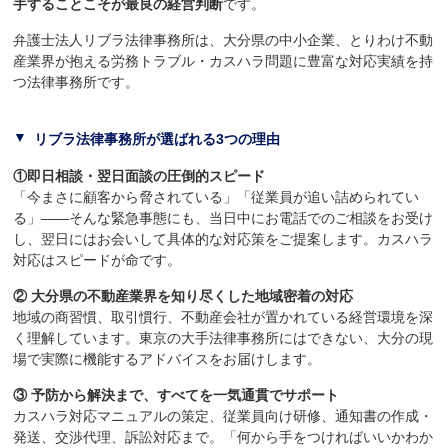
手することこそが最良の経営判断
です。
弁護士法人リブラ法律事務所は、大分県の中小企業、とりわけ不動
産業界が抱える労務トラブル・カスハラ問題に豊富な対応実績を持
つ法律事務所です。
リブラ法律事務所が選ばれる3つの理由
①即日相談・翌日面談の圧倒的スピード
「今まさに顧客から脅されている」「従業員が追い詰められてい
る」――そんな緊急事態にも、当日中にお電話でのご相談をお受け
し、翌日にはお会いして具体的な対応策をご提案します。カスハラ
対応はスピードが命です。
② 大分県の不動産業界を知り尽くした地域密着の対応
地域の商習慣、取引慣行、不動産会社が置かれている経営環境を深
く理解しています。東京の大手法律事務所にはできない、大分の現
場で実際に機能するアドバイスをお届けします。
③ 予防から解決まで、すべてを一気通貫でサポート
カスハラ対応マニュアルの策定、従業員向け研修、通知書の作成・
発送、交渉代理、訴訟対応まで。「何から手をつければいいかわか