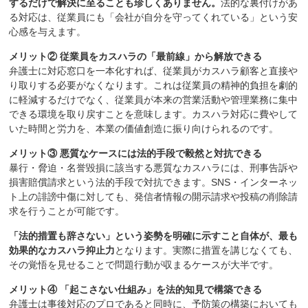
するだけで解決に至ることも珍しくありません。
法的な裏付けがあ
る対応は、従業員にも「会社が自分を守ってくれている」という安
心感を与えます。
メリット② 従業員をカスハラの「最前線」から解放できる
弁護士に対応窓口を一本化すれば、従業員がカスハラ顧客と直接や
り取りする必要がなくなります。これは従業員の精神的負担を劇的
に軽減するだけでなく、従業員が本来の営業活動や管理業務に集中
できる環境を取り戻すことを意味します。カスハラ対応に費やして
いた時間と労力を、本業の価値創造に振り向けられるのです。
メリット③ 悪質なケースには法的手段で毅然と対抗できる
暴行・脅迫・名誉毀損に該当する悪質なカスハラには、刑事告訴や
損害賠償請求という法的手段で対抗できます。SNS・インターネッ
ト上の誹謗中傷に対しても、発信者情報の開示請求や投稿の削除請
求を行うことが可能です。
「法的措置も辞さない」という姿勢を明確に示すこと自体が、最も
効果的なカスハラ抑止力
となります。実際に措置を講じなくても、
その覚悟を見せることで問題行動が収まるケースが大半です。
メリット④ 「起こさない仕組み」を法的知見で構築できる
弁護士は事後対応のプロであると同時に、予防策の構築においても