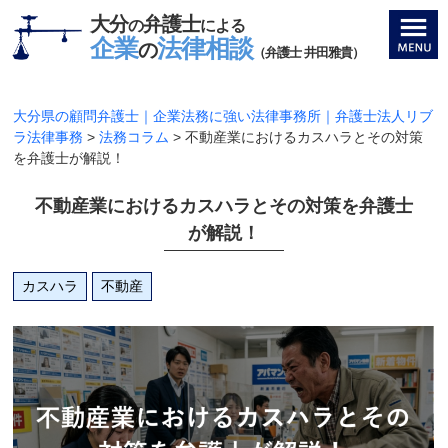
大分
弁護士
の
による
企業
法律相談
の
（弁護士 井田雅貴）
大分県の顧問弁護士｜企業法務に強い法律事務所｜弁護士法人リブ
ラ法律事務
>
法務コラム
>
不動産業におけるカスハラとその対策
を弁護士が解説！
不動産業におけるカスハラとその対策を弁護士
が解説！
カスハラ
不動産