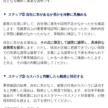
台となる極めて重要な資料です。
ステップ② 自社に非があるか否かを冷静に見極める
顧客の主張に対して、自社側に過失や説明不足がなかったかを確認
します。宅建業法上の重要事項説明に漏れがなかったか、契約内容
と実態に齟齬がなかったかなど、客観的に検証してください。
自社に非がある場合は、
その点に限定して誠実に謝罪し、具体的な
改善策を提示
します。ただし、状況が正確に把握できていない段階
での安易な謝罪は厳禁です。文書による謝罪や土下座を求められて
も、「社内で事実確認の上、しかるべき者からご連絡いたします」
と伝え、その場の判断は保留してください。
ステップ③ カスハラと判断したら毅然と対応する
事実確認の結果、自社に非がなく、顧客の行為がカスハラに該当す
ると判断した場合は、毅然とした態度で対処します。全日本不動産
協会の「不動産業におけるカスタマーハラスメント対策要領」の態
様別対応を踏まえ、以下を実行してください。