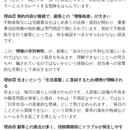
ラへとエスカレートする危険をはらんでいます。
理由② 契約内容が複雑で、顧客との「情報格差」が大きい
不動産取引には宅建業法をはじめ多くの法律・規則が関わり、重要
事項説明書や契約書は専門用語で満たされています。初めて不動産
取引を行う顧客にとっては、何を確認すべきかすらわからない状況
です。
この「
情報の非対称性
」が、顧客に「自分だけが不利な立場にいる
のではないか」という疑念を生みます。理解できないことへの苛立
ちや、騙されているのではないかという猜疑心が、担当者への攻撃
的な言動として表出するのです。
理由③ 住まいという「生活基盤」に直結するため感情が増幅され
る
住まいは、毎日の暮らしの場そのものです。入居後に設備の不具合
や騒音問題が発覚した場合、それは「不満足なサービス」ではなく
「日常生活への直接的な脅威」として受け止められます。「毎日の
ことだから我慢できない」という切実さが、要求の激化や執拗なク
レームを引き起こす土壌となっています。
理由④ 顧客との接点が多く、信頼構築前にトラブルが発生しやす