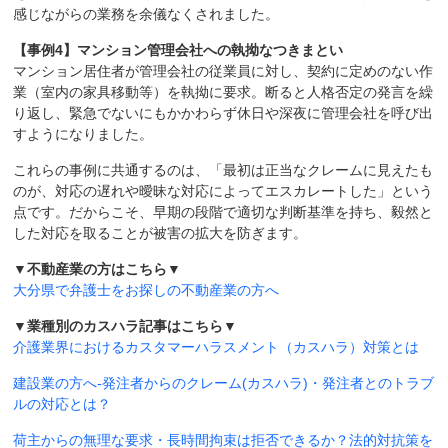
感じながらの業務を余儀なくされました。
【事例4】マンション管理会社への執拗なつきまとい
マンション居住者が管理会社の従業員に対し、契約に定めのない作
業（室内の家具移動等）を執拗に要求。断ると人格否定の発言を繰
り返し、緊急でないにもかかわらず休日や深夜に管理会社を呼び出
すようになりました。
これらの事例に共通するのは、「最初は正当なクレームに見えたも
のが、対応の遅れや曖昧な対応によってエスカレートした」という
点です。だからこそ、早期の段階で適切な判断基準を持ち、毅然と
した対応を取ることが被害の拡大を防ぎます。
▼不動産業の方はこちら▼
大分県で弁護士をお探しの不動産業の方へ
▼業種別のカスハラ記事はこちら▼
介護業界におけるカスタマーハラスメント（カスハラ）対策とは
建設業の方へ-発注者からのクレーム(カスハラ)・発注者とのトラブ
ルの対応とは？
荷主からの無理な要求・長時間拘束は拒否できるか？法的対抗策を